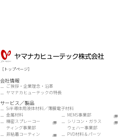
トップページ
会社情報
ご挨拶・企業理念・沿革
ヤマナカヒューテックの特長
サービス／製品
Si半導体用液体材料／薄膜電子材料
金属材料
MEMS事業部
精密スプレーコー
シリコン・ガラス
ティング事業部
ウェハー事業部
非粘着コーティン
PVD材料＆パーツ