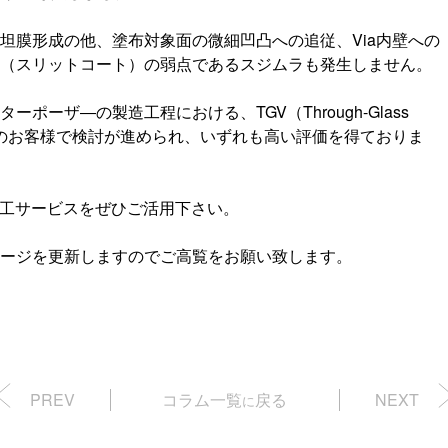
坦膜形成の他、塗布対象面の微細凹凸への追従、
Via
内壁への
ト（スリットコート）の弱点であるスジムラも発生しません。
ターポーザ―の製造工程における、
TGV
（
Through-Glass
のお客様で検討が進められ、いずれも高い評価を得ておりま
工サービスをぜひご活用下さい。
ージを更新しますのでご高覧をお願い致します。
PREV
コラム一覧
戻る
NEXT
に