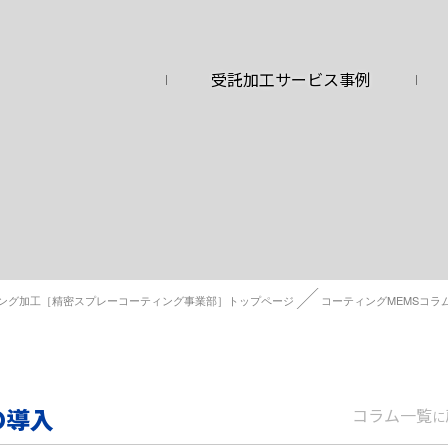
受託加工サービス事例
ング加工［精密スプレーコーティング事業部］トップページ
コーティングMEMSコラ
の導入
コラム一覧
に