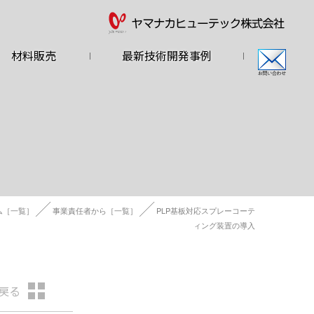
材料販売
最新技術開発事例
ム［一覧］
事業責任者から［一覧］
PLP基板対応スプレーコーテ
ィング装置の導入
戻る