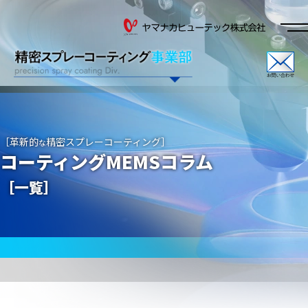
［
革新的
精密スプレーコーティング
］
な
コーティングMEMSコラム
［一覧］