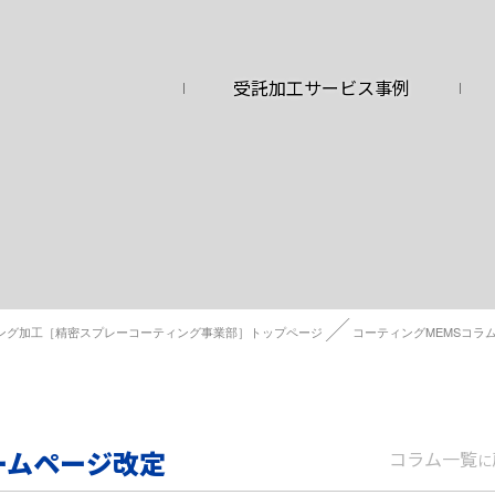
受託加工サービス事例
ング加工［精密スプレーコーティング事業部］トップページ
コーティングMEMSコラ
ームページ改定
コラム一覧
に