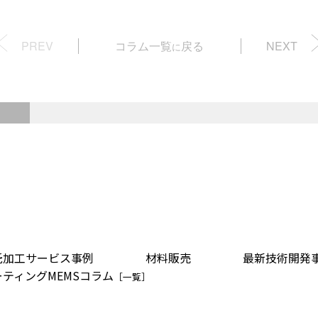
PREV
コラム一覧
戻る
NEXT
に
託加工サービス事例
材料販売
最新技術開発
ーティングMEMSコラム
［一覧］