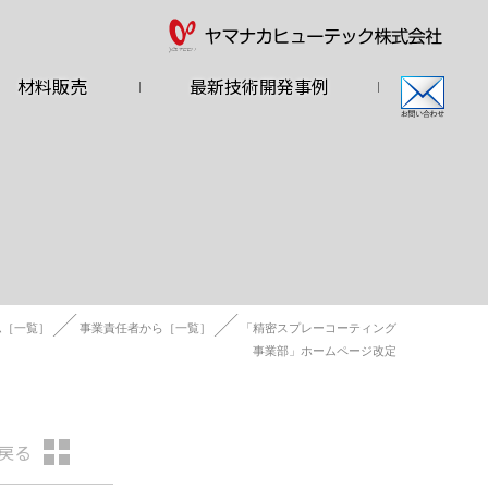
材料販売
最新技術開発事例
ム［一覧］
事業責任者から［一覧］
「精密スプレーコーティング
事業部」ホームページ改定
戻る